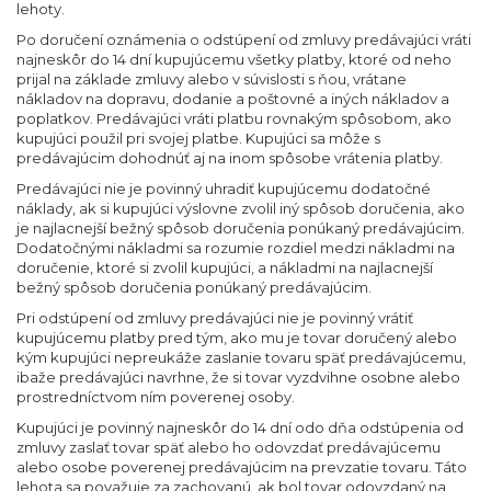
lehoty.
Po doručení oznámenia o odstúpení od zmluvy predávajúci vráti
najneskôr do 14 dní kupujúcemu všetky platby, ktoré od neho
prijal na základe zmluvy alebo v súvislosti s ňou, vrátane
nákladov na dopravu, dodanie a poštovné a iných nákladov a
poplatkov. Predávajúci vráti platbu rovnakým spôsobom, ako
kupujúci použil pri svojej platbe. Kupujúci sa môže s
predávajúcim dohodnúť aj na inom spôsobe vrátenia platby.
Predávajúci nie je povinný uhradiť kupujúcemu dodatočné
náklady, ak si kupujúci výslovne zvolil iný spôsob doručenia, ako
je najlacnejší bežný spôsob doručenia ponúkaný predávajúcim.
Dodatočnými nákladmi sa rozumie rozdiel medzi nákladmi na
doručenie, ktoré si zvolil kupujúci, a nákladmi na najlacnejší
bežný spôsob doručenia ponúkaný predávajúcim.
Pri odstúpení od zmluvy predávajúci nie je povinný vrátiť
kupujúcemu platby pred tým, ako mu je tovar doručený alebo
kým kupujúci nepreukáže zaslanie tovaru späť predávajúcemu,
ibaže predávajúci navrhne, že si tovar vyzdvihne osobne alebo
prostredníctvom ním poverenej osoby.
Kupujúci je povinný najneskôr do 14 dní odo dňa odstúpenia od
zmluvy zaslať tovar späť alebo ho odovzdať predávajúcemu
alebo osobe poverenej predávajúcim na prevzatie tovaru. Táto
lehota sa považuje za zachovanú, ak bol tovar odovzdaný na