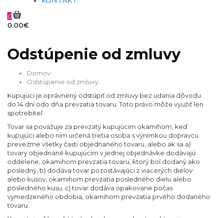
KONTAKT
0
0.00€
Odstúpenie od zmluvy
Domov
Odstúpenie od zmluvy
Kupujúci je oprávnený odstúpiť od zmluvy bez udania dôvodu
do 14 dní odo dňa prevzatia tovaru. Toto právo môže využiť len
spotrebiteľ.
Tovar sa považuje za prevzatý kupujúcim okamihom, keď
kupujúci alebo ním určená tretia osoba s výnimkou dopravcu
prevezme všetky časti objednaného tovaru, alebo ak sa a)
tovary objednané kupujúcim v jednej objednávke dodávajú
oddelene, okamihom prevzatia tovaru, ktorý bol dodaný ako
posledný, b) dodáva tovar pozostávajúci z viacerých dielov
alebo kusov, okamihom prevzatia posledného dielu alebo
posledného kusu, c) tovar dodáva opakovane počas
vymedzeného obdobia, okamihom prevzatia prvého dodaného
tovaru.