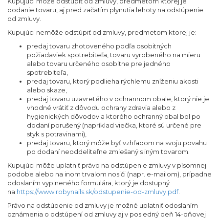
Kupujúci môže odstúpiť od zmluvy, predmetom ktorej je
dodanie tovaru, aj pred začatím plynutia lehoty na odstúpenie
od zmluvy.
Kupujúci nemôže odstúpiť od zmluvy, predmetom ktorej je:
predaj tovaru zhotoveného podľa osobitných
požiadaviek spotrebiteľa, tovaru vyrobeného na mieru
alebo tovaru určeného osobitne pre jedného
spotrebiteľa,
predaj tovaru, ktorý podlieha rýchlemu zníženiu akosti
alebo skaze,
predaj tovaru uzavretého v ochrannom obale, ktorý nie je
vhodné vrátiť z dôvodu ochrany zdravia alebo z
hygienických dôvodov a ktorého ochranný obal bol po
dodaní porušený (napríklad viečka, ktoré sú určené pre
styk s potravinami),
predaj tovaru, ktorý môže byť vzhľadom na svoju povahu
po dodaní neoddeliteľne zmiešaný s iným tovarom.
Kupujúci môže uplatniť právo na odstúpenie zmluvy v písomnej
podobe alebo na inom trvalom nosiči (napr. e-mailom), prípadne
odoslaním vyplneného formulára, ktorý je dostupný
na
https://www.robynails.sk/odstupenie-od-zmluvy.pdf
.
Právo na odstúpenie od zmluvy je možné uplatniť odoslaním
oznámenia o odstúpení od zmluvy aj v posledný deň 14-dňovej