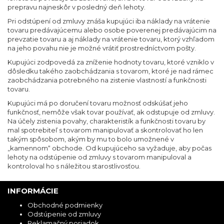
prepravu najneskôr v posledný deň lehoty.
Pri odstúpení od zmluvy znáša kupujúci iba náklady na vrátenie
tovaru predávajúcemu alebo osobe poverenej predávajúcim na
prevzatie tovaru a aj náklady na vrátenie tovaru, ktorý vzhľadom
na jeho povahu nie je možné vrátiť prostredníctvom pošty.
Kupujúci zodpovedá za zníženie hodnoty tovaru, ktoré vzniklo v
dôsledku takého zaobchádzania s tovarom, ktoré je nad rámec
zaobchádzania potrebného na zistenie vlastností a funkčnosti
tovaru.
Kupujúci má po doručení tovaru možnosť odskúšať jeho
funkčnosť, nemôže však tovar používať, ak odstupuje od zmluvy.
Na účely zistenia povahy, charakteristík a funkčnosti tovaru by
mal spotrebiteľ s tovarom manipulovať a skontrolovať ho len
takým spôsobom, akým by mu to bolo umožnené v
„kamennom“ obchode. Od kupujúceho sa vyžaduje, aby počas
lehoty na odstúpenie od zmluvy s tovarom manipuloval a
kontroloval ho s náležitou starostlivosťou.
INFORMÁCIE
Obchodné podmienky
Odstúpenie od zmluvy
Reklamačný poriadok