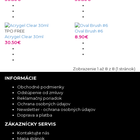
TPO FREE
Oval Brush #6
Acrygel Clear 30ml
8.90€
30.50€
Zobrazenie 1 až 8 z 8 (1 stránok)
INFORMÁCIE
Obchodné podmienky
Odstúpenie od zmluvy
Reklamačný poriadok
Ochrana osobných údajov
Newsletter - ochrana osobných údajov
Doprava a platba
ZÁKAZNÍCKY SERVIS
Kontaktujte nás
Mapa stránok