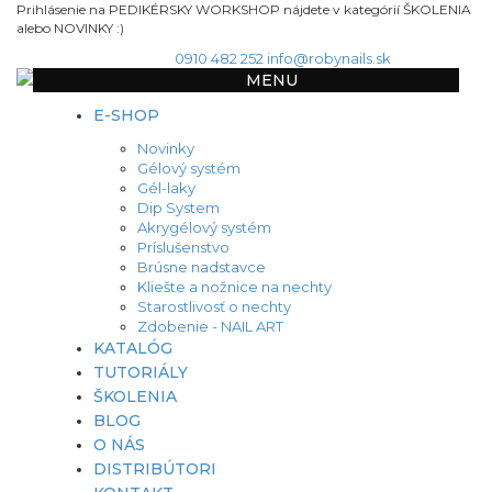
Prihlásenie na PEDIKÉRSKY WORKSHOP nájdete v kategórií ŠKOLENIA
alebo NOVINKY :)
0910 482 252
info@robynails.sk
MENU
E-SHOP
Novinky
Gélový systém
Gél-laky
Dip System
Akrygélový systém
Príslušenstvo
Brúsne nadstavce
Kliešte a nožnice na nechty
Starostlivosť o nechty
Zdobenie - NAIL ART
KATALÓG
TUTORIÁLY
ŠKOLENIA
BLOG
O NÁS
DISTRIBÚTORI