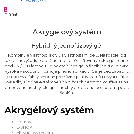
KONTAKT
0
0.00€
Akrygélový systém
Hybridný jednofázový gél
Kombinuje vlastnosti akrylu s vlastnosťami gélu. Na rozdiel od
akrylu nevyžaduje použitie monoméru. Rovnako ako gél schne
pod UV / LED lampou. Je pevnejší než gél a flexibilnejší ako akryl.
Vysoká viskozita umožňuje presnú aplikáciu. Gél je bez zápachu,
je odolný a ľahký, vhodný pre rôzne pilníky, zaručuje vynikajúce
výsledky aj pri najextrémnejších dĺžkach nechtov. Používa sa na
prírodzené nechty, ale aj na nechty predĺžené pomocou tipov či
šablón.
Akrygélový systém
Domov
E-SHOP
Akrygélový systém