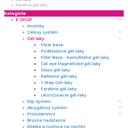
Farebné gél-laky
Kategórie
+
-
E-SHOP
Novinky
+
-
Gélový systém
+
-
Gél-laky
Fiber base
Podkladové gél-laky
Filler Base - Kamuflážne gél-laky
Cat eye Magnetické gél-laky
Glass gél-laky
Reflexné gél-laky
1-Step Gél-laky
Farebné gél-laky
Ukončovacie gél-laky
+
-
Dip System
+
-
Akrygélový systém
+
-
Príslušenstvo
Brúsne nadstavce
Kliešte a nožnice na nechty