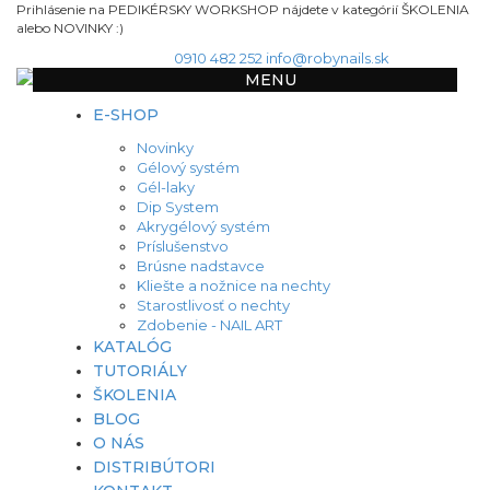
Prihlásenie na PEDIKÉRSKY WORKSHOP nájdete v kategórií ŠKOLENIA
alebo NOVINKY :)
0910 482 252
info@robynails.sk
MENU
E-SHOP
Novinky
Gélový systém
Gél-laky
Dip System
Akrygélový systém
Príslušenstvo
Brúsne nadstavce
Kliešte a nožnice na nechty
Starostlivosť o nechty
Zdobenie - NAIL ART
KATALÓG
TUTORIÁLY
ŠKOLENIA
BLOG
O NÁS
DISTRIBÚTORI