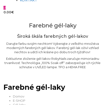
KONTAKT
0
0.00€
Farebné gél-laky
Široká škála farebných gél-lakov
Darujte farbu svojím nechtom! Vyberajte z veľkého množstva
moderných farebných gél lakov. Farebný gél-lak oživí vzhľad
nechtov a udrží ich krásne po dobu troch týždňov!
Exkluzívne zloženie gél-lakov RobyNails zaručuje mimoriadnu
trvanlivosť. Technológia „100% Soak off“ zabezpečuje ich rýchle
schnutie v UV/LED lampe. TPO a HEMA FREE
Farebné gél-laky
Domov
E-SHOP
Gél-laky