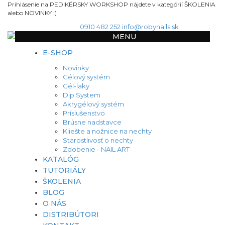
Prihlásenie na PEDIKÉRSKY WORKSHOP nájdete v kategórií ŠKOLENIA
alebo NOVINKY :)
0910 482 252
info@robynails.sk
MENU
E-SHOP
Novinky
Gélový systém
Gél-laky
Dip System
Akrygélový systém
Príslušenstvo
Brúsne nadstavce
Kliešte a nožnice na nechty
Starostlivosť o nechty
Zdobenie - NAIL ART
KATALÓG
TUTORIÁLY
ŠKOLENIA
BLOG
O NÁS
DISTRIBÚTORI