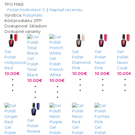
TPO FREE
Počet hodnotení: 0
|
Napísať recenziu
Výrobca:
RobyNails
Kód produktu:
21171
Dostupnosť:
Skladom
Dostupné varianty:
Gel
Gel
Gel
Gel
Polish
Polish
Polish
Polish
Gel
Gel
Hollywood
Diamond
Neon
Neon
Polish
Polish
Red
Pink
Pink
Coral
Total
French
10.00€
10.00€
10.00€
10.00€
Black
White
10.00€
10.00€
Gel
Polish
Gel
Gel
Gel
Gel
Riviera
Polish
Polish
Polish
Polish