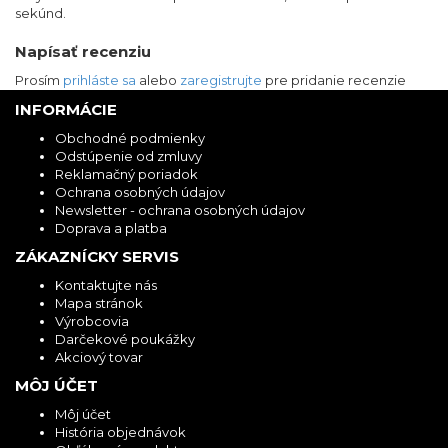
sekúnd.
Napísať recenziu
Prosím
prihláste sa
alebo
zaregistrujte
pre pridanie recenzie
INFORMÁCIE
Obchodné podmienky
Odstúpenie od zmluvy
Reklamačný poriadok
Ochrana osobných údajov
Newsletter - ochrana osobných údajov
Doprava a platba
ZÁKAZNÍCKY SERVIS
Kontaktujte nás
Mapa stránok
Výrobcovia
Darčekové poukážky
Akciový tovar
MÔJ ÚČET
Môj účet
História objednávok