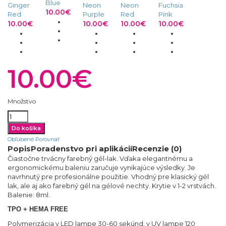
Blue
Ginger
Neon
Neon
Fuchsia
10.00€
Red
Purple
Red
Pink
10.00€
10.00€
10.00€
10.00€
10.00€
Množstvo
Obľúbené
Porovnať
Popis
Poradenstvo pri aplikácií
Recenzie (0)
Čiastočne trvácny farebný gél-lak. Vďaka elegantnému a
ergonomickému baleniu zaručuje vynikajúce výsledky. Je
navrhnutý pre profesionálne použitie. Vhodný pre klasický gél
lak, ale aj ako farebný gél na gélové nechty. Krytie v 1-2 vrstvách.
Balenie: 8ml.
TPO + HEMA FREE
Polymerizácia v LED lampe 30-60 sekúnd, v UV lampe 120