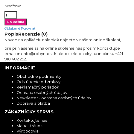
Množstvo
Obľúbené
Porovnať
Popis
Recenzie (0)
Návod na aplikáciu nálepiek nájdete v našom online školení,
pre prihlásenie sa na online školenie nás prosím kontaktujte
emailom info@robynails.sk alebo telefonicky na infolinku +421
910 482 252.
INFORMÁCIE
Obchodné podmienky
Odstúpenie od zmluvy
Reklamačný poriadok
Ochrana osobných údajov
Newsletter - ochrana osobných údajov
Doprava a platba
ZÁKAZNÍCKY SERVIS
Kontaktujte nás
Mapa stránok
Výrobcovia