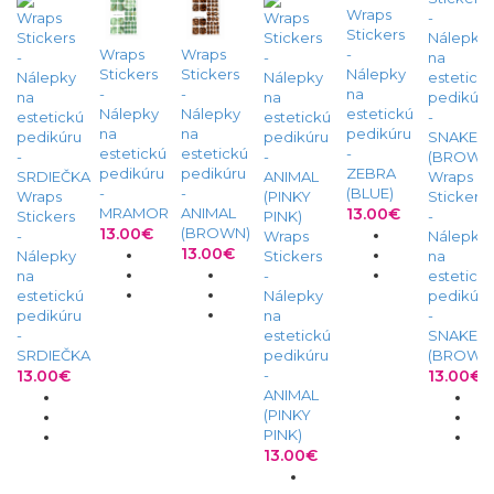
Wraps
Stickers
Wraps
Wraps
-
Stickers
Stickers
Nálepky
-
-
na
Nálepky
Nálepky
estetickú
na
na
pedikúru
estetickú
estetickú
-
pedikúru
pedikúru
ZEBRA
Wraps
-
-
(BLUE)
Wraps
Stickers
MRAMOR
ANIMAL
13.00€
Stickers
-
13.00€
(BROWN)
-
Wraps
Nálepky
13.00€
Nálepky
Stickers
na
na
-
estetick
estetickú
Nálepky
pedikúru
pedikúru
na
-
-
estetickú
SNAKE
SRDIEČKA
pedikúru
(BROWN
13.00€
-
13.00€
ANIMAL
(PINKY
PINK)
13.00€