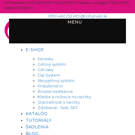
Prihlásenie na PEDIKÉRSKY WORKSHOP nájdete v kategórií ŠKOLENIA
alebo NOVINKY :)
0910 482 252
info@robynails.sk
MENU
E-SHOP
Novinky
Gélový systém
Gél-laky
Dip System
Akrygélový systém
Príslušenstvo
Brúsne nadstavce
Kliešte a nožnice na nechty
Starostlivosť o nechty
Zdobenie - NAIL ART
KATALÓG
TUTORIÁLY
ŠKOLENIA
BLOG