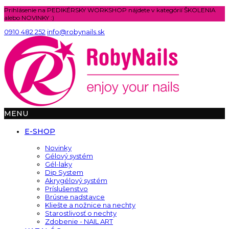
Prihlásenie na PEDIKÉRSKY WORKSHOP nájdete v kategórií ŠKOLENIA
alebo NOVINKY :)
0910 482 252
info@robynails.sk
MENU
E-SHOP
Novinky
Gélový systém
Gél-laky
Dip System
Akrygélový systém
Príslušenstvo
Brúsne nadstavce
Kliešte a nožnice na nechty
Starostlivosť o nechty
Zdobenie - NAIL ART