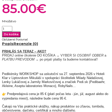
85.00€
Množstvo
Obľúbené
Porovnať
Popis
Recenzie (0)
PRIHLÁS SA TERAZ – AKO?
PRIDAJ 
online školenie
 DO KOŠÍKA → VYBER SI 
OSOBNÝ ODBER
 a 
PLATBU PREVODOM
 → po prijatí platby ťa budeme kontaktovať!
Pedikérsky WORKSHOP sa uskutoční sa 27. septembra 2026 v Hoteli
Klar v Liptovskom Mikuláši v spolupráci školiteliek Milady Nádašiovej,
Lenky Lukáčovej a Jarmily Markovičovej a značiek Pedi.sk (Pedibaehr,
Akleine, Asepta laboratories Monaco), RobyNails...
Predpredajová cena je 85 € (platí počas leta - jún, júl, august alebo do
vypredania miest), následne bude cena 95 €.
Čakajú na Vás praktické ukážky, nákup produktov so zľavou, tombola,
občerstvenie, darčeky, certifikát a mnoho ďalšieho.