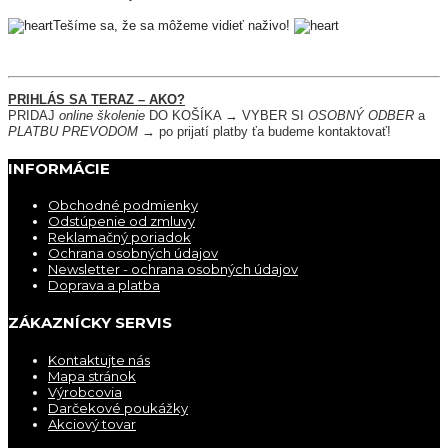
Tešíme sa, že sa môžeme vidieť naživo!
PRIHLÁS SA TERAZ – AKO?
PRIDAJ 
online školenie
 DO KOŠÍKA → VYBER SI 
OSOBNÝ ODBER
 a 
PLATBU PREVODOM
 → po prijatí platby ťa budeme kontaktovať!
INFORMÁCIE
Obchodné podmienky
Odstúpenie od zmluvy
Reklamačný poriadok
Ochrana osobných údajov
Newsletter - ochrana osobných údajov
Doprava a platba
ZÁKAZNÍCKY SERVIS
Kontaktujte nás
Mapa stránok
Výrobcovia
Darčekové poukážky
Akciový tovar