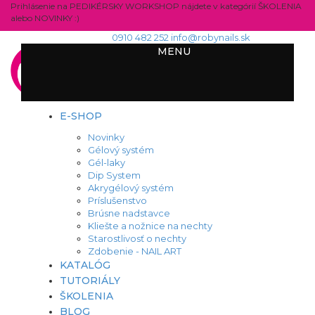
Prihlásenie na PEDIKÉRSKY WORKSHOP nájdete v kategórií ŠKOLENIA
alebo NOVINKY :)
0910 482 252
info@robynails.sk
MENU
E-SHOP
Novinky
Gélový systém
Gél-laky
Dip System
Akrygélový systém
Príslušenstvo
Brúsne nadstavce
Kliešte a nožnice na nechty
Starostlivosť o nechty
Zdobenie - NAIL ART
KATALÓG
TUTORIÁLY
ŠKOLENIA
BLOG