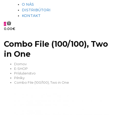
O NÁS
DISTRIBÚTORI
KONTAKT
0
0.00€
Combo File (100/100), Two
in One
Domov
E-SHOP
Príslušenstvo
Pilníky
Combo File (100/100), Two in One