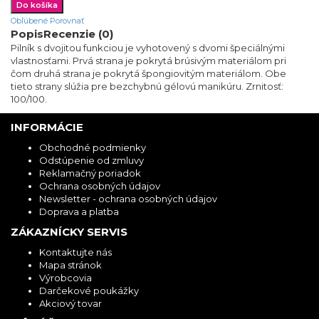
Obľúbené
Porovnať
Popis
Recenzie (0)
Pilník s dvojitou funkciou je vyhotovený s dvomi špeciálnými
vlastnosťami. Prvá strana je pokrytá brúsivým materiálom pri
čom druhá strana je pokrytá špongiovitým materiálom. Obe
tieto strany slúžia pre bezchybnú gélovú manikúru. Zrnitosť:
100/100.
INFORMÁCIE
Obchodné podmienky
Odstúpenie od zmluvy
Reklamačný poriadok
Ochrana osobných údajov
Newsletter - ochrana osobných údajov
Doprava a platba
ZÁKAZNÍCKY SERVIS
Kontaktujte nás
Mapa stránok
Výrobcovia
Darčekové poukážky
Akciový tovar